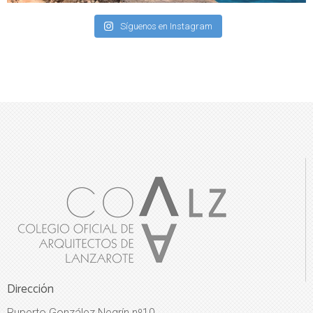
Síguenos en Instagram
Dirección
Ruperto González Negrín nº10