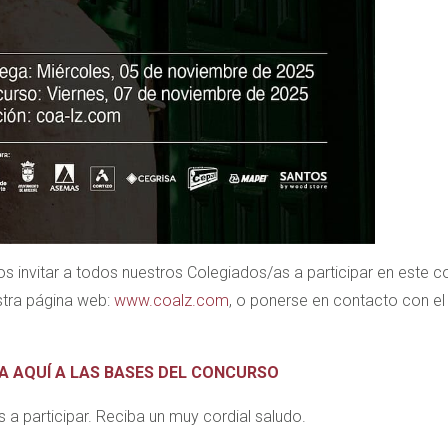
s invitar a todos nuestros Colegiados/as a participar en este c
tra página web:
www.coalz.com
, o ponerse en contacto con el
A AQUÍ A LAS BASES DEL CONCURSO
s a participar. Reciba un muy cordial saludo.