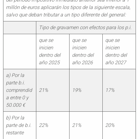
millón de euros aplicarán los tipos de la siguiente escala,
salvo que deban tributar a un tipo diferente del general:
Tipo de gravamen con efectos para los p.i.
que se
que se
que se
inicien
inicien
inicien
dentro del
dentro del
dentro del
año 2025
año 2026
año 2027
a) Por la
parte b.i.
comprendid
21%
19%
17%
a entre 0 y
50.000 €
b) Por la
parte de b.i.
22%
21%
20%
restante