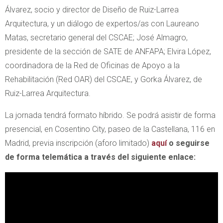
Álvarez, socio y director de Diseño de Ruiz-Larrea
Arquitectura, y un diálogo de expertos/as con Laureano
Matas, secretario general del CSCAE; José Almagro,
presidente de la sección de SATE de ANFAPA; Elvira López,
coordinadora de la Red de Oficinas de Apoyo a la
Rehabilitación (Red OAR) del CSCAE, y Gorka Álvarez, de
Ruiz-Larrea Arquitectura.
La jornada tendrá formato híbrido. Se podrá asistir de forma
presencial, en Cosentino City, paseo de la Castellana, 116 en
Madrid, previa inscripción (aforo limitado)
aquí
o seguirse
de forma telemática a través del siguiente enlace: