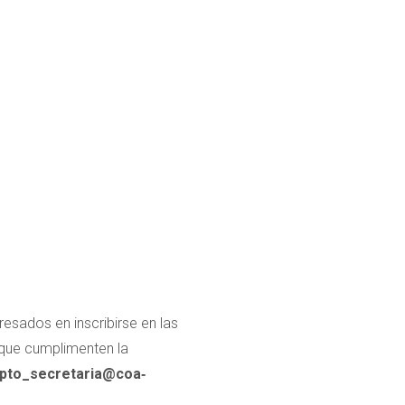
esados en inscribirse en las
a que cumplimenten la
 dpto_secretaria@coa‐