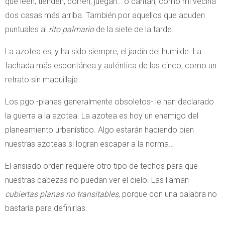
que leen, tienden, corren, juegan… o cantan, como mi vecina
dos casas más arriba. También por aquellos que acuden
puntuales al
rito palmario
de la siete de la tarde.
La azotea es, y ha sido siempre, el jardín del humilde. La
fachada más espontánea y auténtica de las cinco, como un
retrato sin maquillaje.
Los pgo -planes generalmente obsoletos- le han declarado
la guerra a la azotea. La azotea es hoy un enemigo del
planeamiento urbanístico. Algo estarán haciendo bien
nuestras azoteas si logran escapar a la norma…
El ansiado orden requiere otro tipo de techos para que
nuestras cabezas no puedan ver el cielo. Las llaman
cubiertas planas no transitables
, porque con una palabra no
bastaría para definirlas.