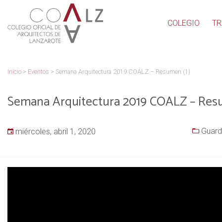
COLEGIO
TR
Inicio
>
Eventos
>
Semana Arquitectura 2019 COALZ – Resumen (1)
Semana Arquitectura 2019 COALZ – Resu
Guard
miércoles, abril 1, 2020