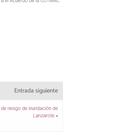
ntra el Acuerdo de la COTMAC
Entrada siguiente
de riesgo de inundación de
Lanzarote
»