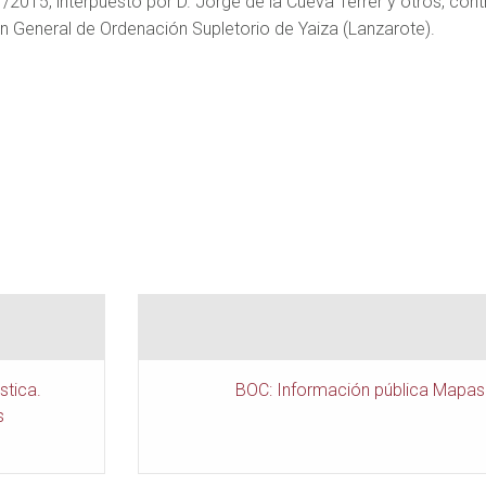
1/2015, interpuesto por D. Jorge de la Cueva Terrer y otros, co
lan General de Ordenación Supletorio de Yaiza (Lanzarote).
stica.
BOC: Información pública Mapas 
s