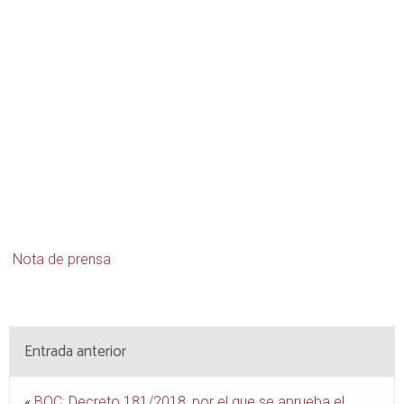
Nota de prensa
Entrada anterior
«
BOC: Decreto 181/2018, por el que se aprueba el