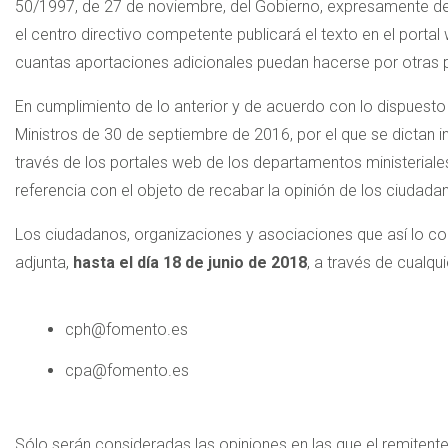
50/1997, de 27 de noviembre, del Gobierno, expresamente det
el centro directivo competente publicará el texto en el porta
cuantas aportaciones adicionales puedan hacerse por otras 
En cumplimiento de lo anterior y de acuerdo con lo dispuesto
Ministros de 30 de septiembre de 2016, por el que se dictan in
través de los portales web de los departamentos ministeriales
referencia con el objeto de recabar la opinión de los ciudada
Los ciudadanos, organizaciones y asociaciones que así lo con
adjunta,
hasta el día 18 de junio de 2018
, a través de cualqu
cph@fomento.es
cpa@fomento.es
Sólo serán consideradas las opiniones en las que el remitente