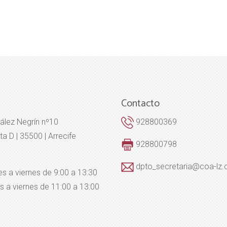
Contacto
ález Negrín nº10
928800369
ta D | 35500 | Arrecife
928800798
dpto_secretaria@coa-lz
es a viernes de 9:00 a 13:30
s a viernes de 11:00 a 13:00