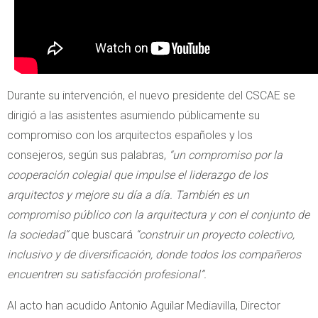
Durante su intervención, el nuevo presidente del CSCAE se
dirigió a las asistentes asumiendo públicamente su
compromiso con los arquitectos españoles y los
consejeros, según sus palabras,
“un compromiso por la
cooperación colegial que impulse el liderazgo de los
arquitectos y mejore su día a día. También es un
compromiso público con la arquitectura y con el conjunto de
la sociedad”
que buscará
“construir un proyecto colectivo,
inclusivo y de diversificación, donde todos los compañeros
encuentren su satisfacción profesional”.
Al acto han acudido Antonio Aguilar Mediavilla, Director